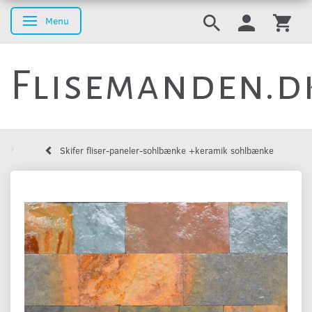
Menu
Skifte navigation
Flisemanden.d
Skifer fliser-paneler-sohlbænke +keramik sohlbænke