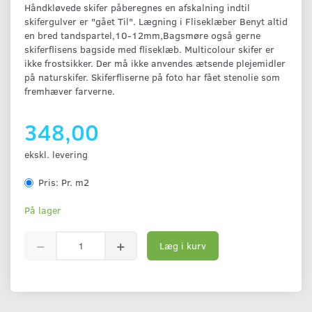
Håndkløvede skifer påberegnes en afskalning indtil
skifergulver er "gået Til". Lægning i Fliseklæber Benyt altid
en bred tandspartel,10-12mm,Bagsmøre også gerne
skiferflisens bagside med fliseklæb. Multicolour skifer er
ikke frostsikker. Der må ikke anvendes ætsende plejemidler
på naturskifer. Skiferfliserne på foto har fået stenolie som
fremhæver farverne.
348,00
ekskl. levering
Pris:
Pr. m2
På lager
Læg i kurv