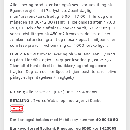
Alle fliser og produkter kan også ses i vor udstilling på
Egemosevej 41, 4174 Jystrup, åbent dagligt
man/tirs/ons/tors/fredag 9,00 - 17,00, 1. lørdag om
måneden 10.00-12.00 (samt Tillige onsdag aften 17,00
-18,30 Hvis aftale aftales - bookes på tlf, 5752 9989). I
vores udstillingen på 450 m2 fremvises de fleste fliser
,klinker, natursten, granit og mosaik opsat i miljøer-eller
som løse prøver - vel omkring ca. 1000 forskellige !.
LEVERING ;
Vi tilbyder levering på Sjælland, Fyn, Jylland
og dertil landfaste Øer. Fragt per levering pt, ca 795,-/ .
I kan altid hente direkte i butikken/lageret og spare
fragten. Dog kan der for Specielt hjem bestilte varer blive
pålagt et hjemtagelses / fragtgebyr.
PRISER;
alle priser er i (DKK). Incl. 25% moms.
BETALING
; I vores Web shop modtager vi Dankort
Der kan også betales med Mobilepay nummer
40 89 60 50
Bankoverførsel Sydbank Ringsted reg 6060 kto 1423068