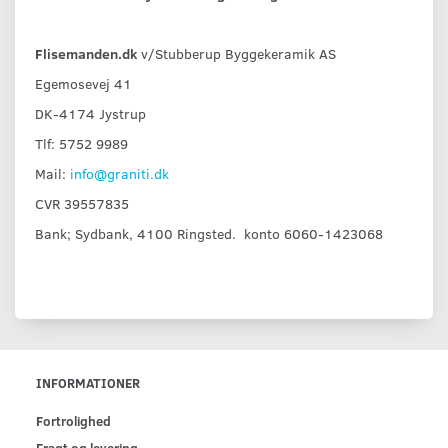
Flisemanden.dk
v/Stubberup Byggekeramik AS
Egemosevej 41
DK-4174 Jystrup
Tlf: 5752 9989
Mail:
info@graniti.dk
CVR 39557835
Bank; Sydbank, 4100 Ringsted. konto 6060-1423068
INFORMATIONER
Fortrolighed
Fragt og levering