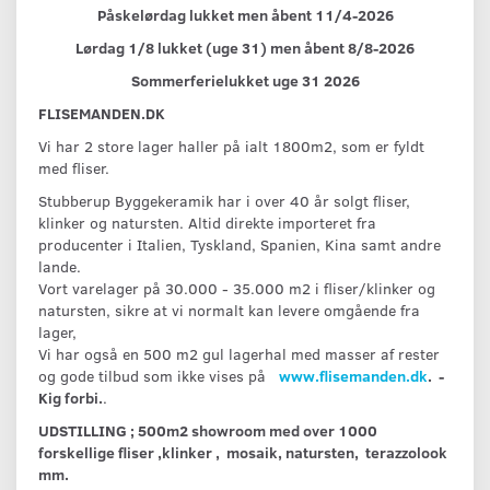
Påskelørdag lukket men åbent 11/4-2026
Lørdag 1/8 lukket (uge 31) men åbent 8/8-2026
Sommerferielukket uge 31 2026
FLISEMANDEN.DK
Vi har 2 store lager haller på ialt 1800m2, som er fyldt
med fliser.
Stubberup Byggekeramik har i over 40 år solgt fliser,
klinker og natursten. Altid direkte importeret fra
producenter i Italien, Tyskland, Spanien, Kina samt andre
lande.
Vort varelager på 30.000 - 35.000 m2 i fliser/klinker og
natursten, sikre at vi normalt kan levere omgående fra
lager,
Vi har også en 500 m2 gul lagerhal med masser af rester
og gode tilbud som ikke vises på
www.flisemanden.dk
. -
Kig forbi.
.
UDSTILLING ; 500m2 showroom med over 1000
forskellige fliser ,klinker , mosaik, natursten, terazzolook
mm.