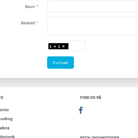
Navn
Besked
Fortsæt
TO
FIND OS PÅ
konto
ssebog
liste
historik
BETALINGSMETODER