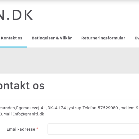
n.dk
Kontakt os
Betingelser & Vilkår
Returneringsformular
Ov
ontakt os
emanden,Egemosevej 41,DK-4174 jystrup Telefon 57529989 ,mellem 9
0,Mail Info@graniti.dk
Email-adresse