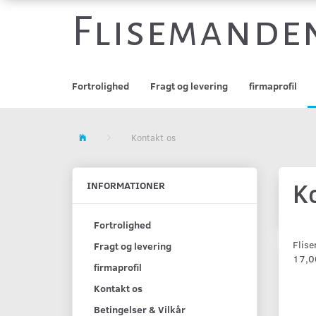
Flisemande
Fortrolighed
Fragt og levering
firmaprofil
Kontakt os
K
INFORMATIONER
Fortrolighed
Flis
Fragt og levering
17,0
firmaprofil
Kontakt os
Betingelser & Vilkår