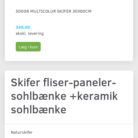
50008 MULTICOLUR SKIFER 30X60CM
50
TY
348,00
21
ekskl. levering
eks
Læg i kurv
L
Skifer fliser-paneler-
sohlbænke +keramik
sohlbænke
Naturskifer