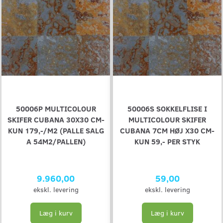
50006P MULTICOLOUR
50006S SOKKELFLISE I
SKIFER CUBANA 30X30 CM-
MULTICOLOUR SKIFER
KUN 179,-/M2 (PALLE SALG
CUBANA 7CM HØJ X30 CM-
A 54M2/PALLEN)
KUN 59,- PER STYK
9.960,00
59,00
ekskl. levering
ekskl. levering
Læg i kurv
Læg i kurv