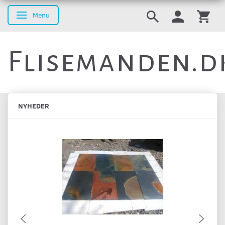
Menu
Skifte navigation
Flisemanden.d
NYHEDER