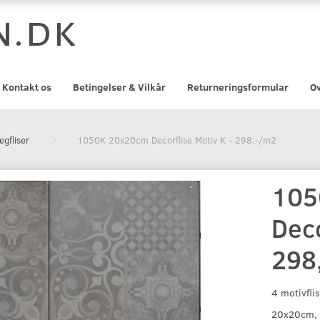
n.dk
Kontakt os
Betingelser & Vilkår
Returneringsformular
Ov
gfliser
1050K 20x20cm Decorflise Motiv K - 298,-/m2
105
Deco
298
4 motivfli
20x20cm, B