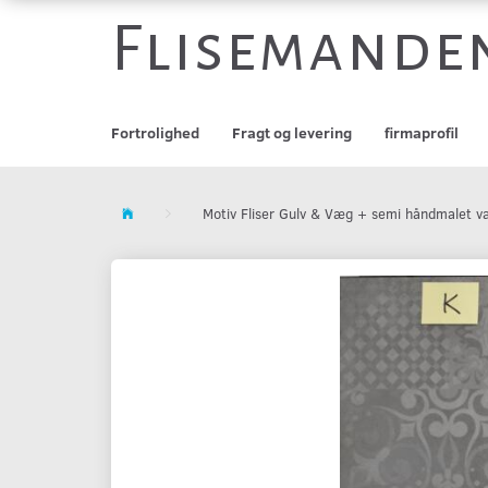
Flisemande
Fortrolighed
Fragt og levering
firmaprofil
Motiv Fliser Gulv & Væg + semi håndmalet væ