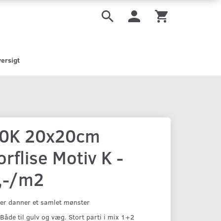
ersigt
0K 20x20cm
rflise Motiv K -
,-/m2
ser danner et samlet mønster
åde til gulv og væg. Stort parti i mix 1+2