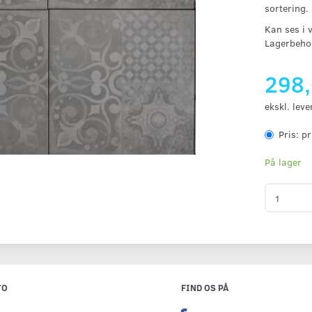
sortering.
Kan ses i 
Lagerbehol
298
ekskl. leve
Pris:
pr
På lager
TO
FIND OS PÅ