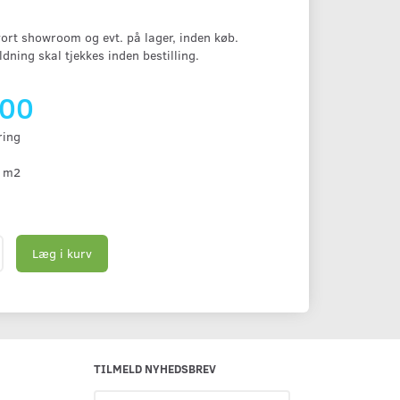
vort showroom og evt. på lager, inden køb.
dning skal tjekkes inden bestilling.
,00
ring
 m2
Læg i kurv
TILMELD NYHEDSBREV
Email-