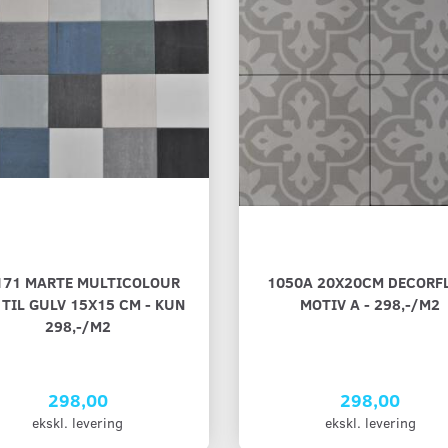
171 MARTE MULTICOLOUR
1050A 20X20CM DECORFL
 TIL GULV 15X15 CM - KUN
MOTIV A - 298,-/M2
298,-/M2
298,00
298,00
ekskl. levering
ekskl. levering