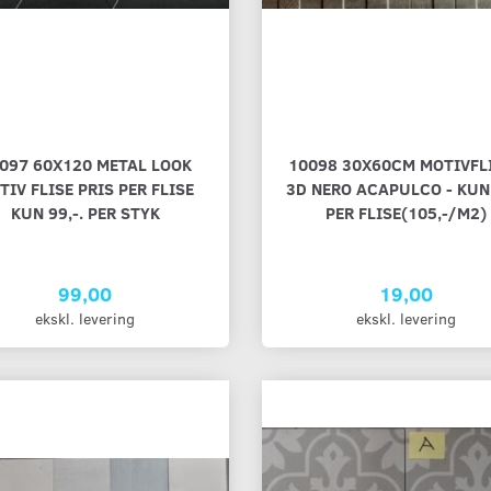
ICA -DAMA
40042 HVID MAT OTTAGONE
5202 20X20 C
20X20 CM STK
M/SORT NOT 20X20CM
FLISE 4 STYK
MØNSTER, SEM
097 60X120 METAL LOOK
10098 30X60CM MOTIVFLI
398,00
29,00
TIV FLISE PRIS PER FLISE
3D NERO ACAPULCO - KUN 
g
ekskl. levering
ekskl. levering
KUN 99,-. PER STYK
PER FLISE(105,-/M2)
Læg i kurv
Læg i kurv
99,00
19,00
ekskl. levering
ekskl. levering