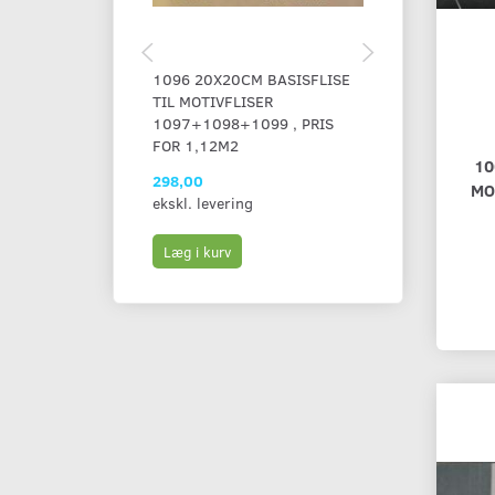
1096 20X20CM BASISFLISE
40070 MAJOL
TIL MOTIVFLISER
DECORFLISE 
1097+1098+1099 , PRIS
PRIS
FOR 1,12M2
10
298,00
19,00
MO
ekskl. levering
ekskl. leverin
Læg i kurv
Læg i kurv