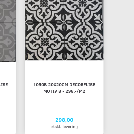
ISE
1050B 20X20CM DECORFLISE
MOTIV B - 298,-/M2
298,00
ekskl. levering