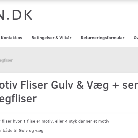
n.dk
Kontakt os
Betingelser & Vilkår
Returneringsformular
Ov
gfliser
otiv Fliser Gulv & Væg + s
ægfliser
 fliser hvor 1 flise er motiv, eller 4 styk danner et motiv
r både til Gulv og væg