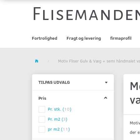
Flisemande
Fortrolighed
Fragt og levering
firmaprofil
Motiv Fliser Gulv & Væg + semi håndmalet væ
M
Skifte
TILPAS UDVALG
filter
v
Pris
Pr. stk.
(
10
)
Pr. m2
(
3
)
Motiv
pr m2
(
11
)
der e