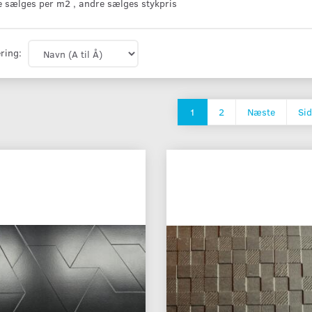
 sælges per m2 , andre sælges stykpris
ring:
1
2
Næste
Sid