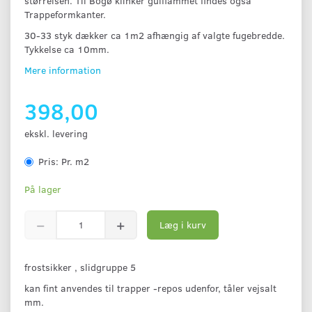
størrelsen. Til Bogø klinker gulflammet findes også
Trappeformkanter.
30-33 styk dækker ca 1m2 afhængig af valgte fugebredde.
Tykkelse ca 10mm.
Mere information
398,00
ekskl. levering
Pris:
Pr. m2
På lager
Læg i kurv
frostsikker , slidgruppe 5
kan fint anvendes til trapper -repos udenfor, tåler vejsalt
mm.