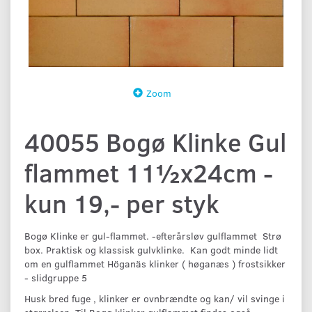
Zoom
40055 Bogø Klinke Gul
flammet 11½x24cm -
kun 19,- per styk
Bogø Klinke er gul-flammet. -efterårsløv gulflammet Strø
box. Praktisk og klassisk gulvklinke. Kan godt minde lidt
om en gulflammet Höganäs klinker ( høganæs ) frostsikker
- slidgruppe 5
Husk bred fuge , klinker er ovnbrændte og kan/ vil svinge i