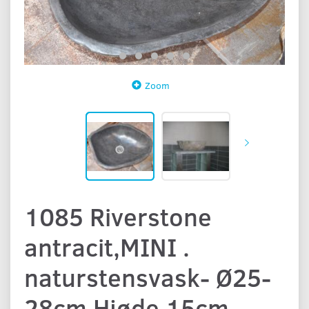
Zoom
1085 Riverstone
antracit,MINI .
naturstensvask- Ø25-
28cm Hjøde 15cm