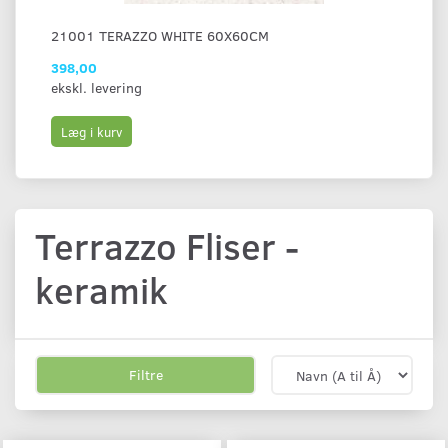
21001 TERAZZO WHITE 60X60CM
21
398,00
39
ekskl. levering
eks
Læg i kurv
L
Terrazzo Fliser -
keramik
Filtre