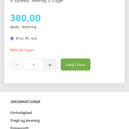
5, syrefast, levering 2-3 uger
380,00
ekskl. levering
Pris:
Pr. m2
Ikke på lager
Læg i kurv
INFORMATIONER
Fortrolighed
Fragt og levering
firmaprofil