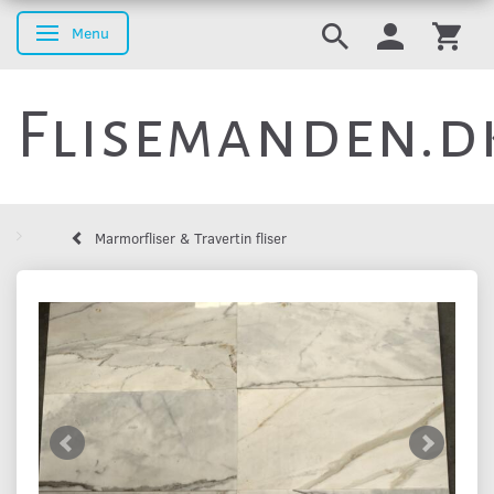
Menu
Skifte navigation
Flisemanden.d
Marmorfliser & Travertin fliser