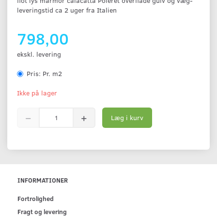
flot lys marmor calacatta Poleret overflade gulv og væg-
leveringstid ca 2 uger fra Italien
798,00
ekskl. levering
Pris:
Pr. m2
Ikke på lager
Læg i kurv
INFORMATIONER
Fortrolighed
Fragt og levering