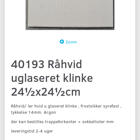
Zoom
40193 Råhvid
uglaseret klinke
24½x24½cm
Råhvid/ ler hvid u glaseret klinke , frostsikker syrefast ,
tykkelse 14mm. Argon
der kan bestilles trappeforkanter + sokkellister mm
leveringstid 2-4 uger