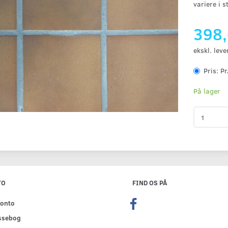
variere i s
398
ekskl. leve
Pris:
Pr
På lager
TO
FIND OS PÅ
konto
ssebog