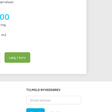
tørrelsen
,00
ring
. m2
Læg i kurv
TILMELD NYHEDSBREV
Email-
adresse