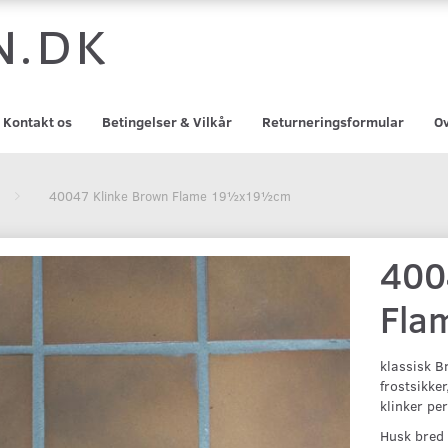
n.dk
Kontakt os
Betingelser & Vilkår
Returneringsformular
Ov
40047 Klinke Brown Flame 19½x19½cm
400
Fla
klassisk B
frostsikke
klinker pe
Husk bred 