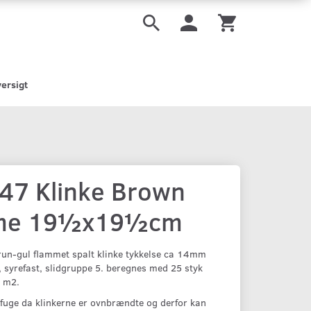
ersigt
47 Klinke Brown
me 19½x19½cm
run-gul flammet spalt klinke tykkelse ca 14mm
r, syrefast, slidgruppe 5. beregnes med 25 styk
r m2.
fuge da klinkerne er ovnbrændte og derfor kan