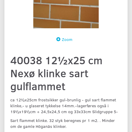
Zoom
40038 12½x25 cm
Nexø klinke sart
gulflammet
ca 12½x25cm frostsikker gul-brunlig - gul sart flammet
klinke,- u glaseret tykkelse 14mm.-lagerføres også i
19½x19½cm + 24,5x24,5 cm og 33x33cm Slidgruppe 5-
Sart flammet klinke. 32 styk beregnes pr 1 m2. . Minder
om de gamle Höganäs klinker.