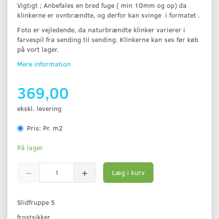
Vigtigt ; Anbefales en bred fuge ( min 10mm og op) da
klinkerne er ovnbrændte, og derfor kan svinge i formatet .
Foto er vejledende, da naturbrændte klinker varierer i
farvespil fra sending til sending. Klinkerne kan ses før køb
på vort lager.
Mere information
369,00
ekskl. levering
Pris:
Pr. m2
På lager
Læg i kurv
Slidfruppe 5
frostsikker