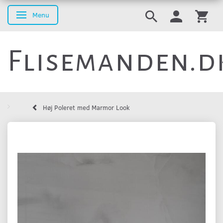
Menu
Skifte navigation
Flisemanden.d
Høj Poleret med Marmor Look