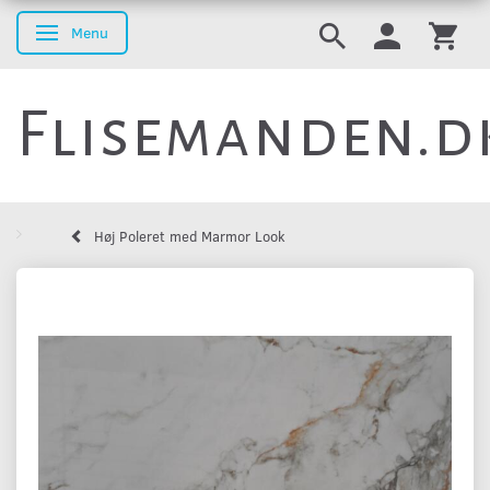
Menu
Skifte navigation
Flisemanden.d
Høj Poleret med Marmor Look