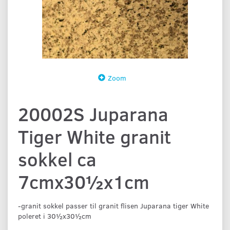
Zoom
20002S Juparana
Tiger White granit
sokkel ca
7cmx30½x1cm
-granit sokkel passer til granit flisen Juparana tiger White
poleret i 30½x30½cm