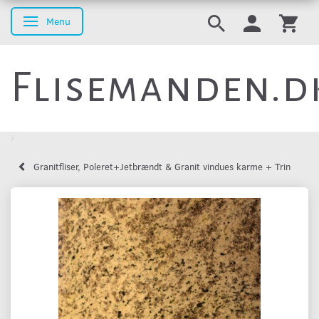
Menu
Skifte navigation
Flisemanden.d
Granitfliser, Poleret+Jetbrændt & Granit vindues karme + Trin