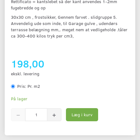
Rettificato = kantslebet så der kant anvendes 1-2mm
fugebredde og op
30x30 cm , frostsikker, Gennem farvet . slidgruppe 5.
Anvendelig ude som inde, til Garage gulve , udendørs
terrasse belægning mm,. meget nem at vedligeholde .tåler
ca 300-400 kilos tryk per cm3,
198,00
ekskl. levering
Pris:
Pr. m2
På lager
Læg i kurv