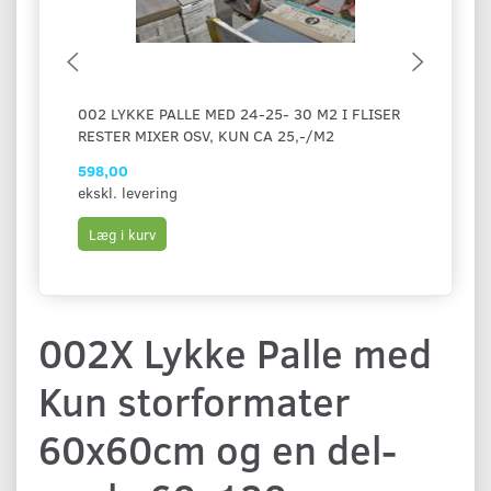
002 LYKKE PALLE MED 24-25- 30 M2 I FLISER
010 G
RESTER MIXER OSV, KUN CA 25,-/M2
KUN 9
598,00
5.998
ekskl. levering
ekskl.
Læg i kurv
Læg i
002X Lykke Palle med
Kun storformater
60x60cm og en del-