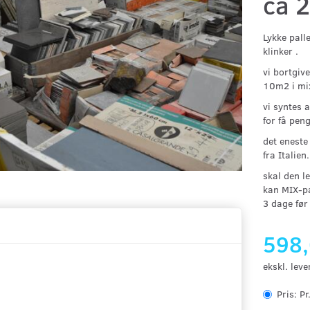
ca 
Lykke palle
klinker .
vi bortgiv
10m2 i mix
vi syntes 
for få pen
det eneste 
fra Italien
skal den l
kan MIX-pa
3 dage før 
598
ekskl. leve
Pris:
Pr.