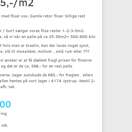
25,-/m2
 med fliser osv, Gamle retor fliser. billige rest
er / bort sælger vores flise rester 1-2-3-5m2-
, så vi når en palle på ca 25-30m2= 500-600 kilo
at hvis man er kreativ, kan der laves noget sjovt,
ge, slå til mosaikker, motiver , små rum eller ???
vi ønsker er at få dækket fragt prisen for fliserne
. og det er de ca, 598,- for en rest palle
everes ,tager autobude de 685,- for fragten . ellers
llen hentes på vort lager i 4174 Jystrup -bestil 2-
afh. tak
,00
ring
 stk.