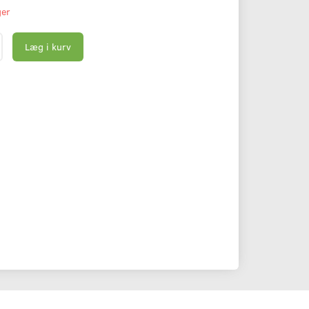
ger
Læg i kurv