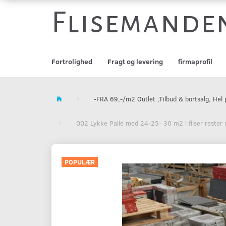
Flisemande
Fortrolighed
Fragt og levering
firmaprofil
-FRA 69,-/m2 Outlet ,Tilbud & bortsalg, He
002 Lykke Palle med 24-25- 30 m2 i fliser rester
POPULÆR