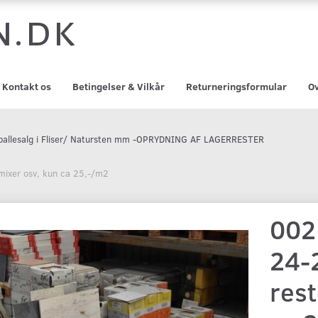
n.dk
Kontakt os
Betingelser & Vilkår
Returneringsformular
Ov
l pallesalg i Fliser/ Natursten mm -OPRYDNING AF LAGERRESTER
 mixer osv, kun ca 25,-/m2
002
24-2
rest