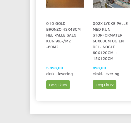
010 GOLD -
002X LYKKE PALLE
BRONZO 43X43CM
MED KUN
HEL PALLE SALG
STORFORMATER
KUN 99,-/M2
60X60CM OG EN
-60M2
DEL- NOGLE
60X120CM +
15X120CM
5.998,00
898,00
ekskl. levering
ekskl. levering
Læg i kurv
Læg i kurv