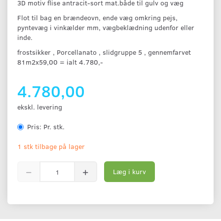
3D motiv flise antracit-sort mat.både til gulv og væg
Flot til bag en brændeovn, ende væg omkring pejs,
pyntevæg i vinkælder mm, vægbeklædning udenfor eller
inde.
frostsikker , Porcellanato , slidgruppe 5 , gennemfarvet
81m2x59,00 = ialt 4.780,-
4.780,00
ekskl. levering
Pris:
Pr. stk.
1 stk tilbage på lager
Læg i kurv