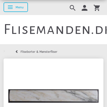
Menu
Skifte navigation
Flisemanden.d
Fliseborter & Mønsterfliser