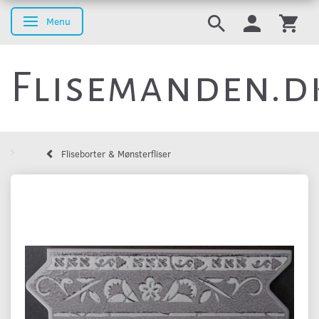
Menu
Skifte navigation
Flisemanden.d
Fliseborter & Mønsterfliser