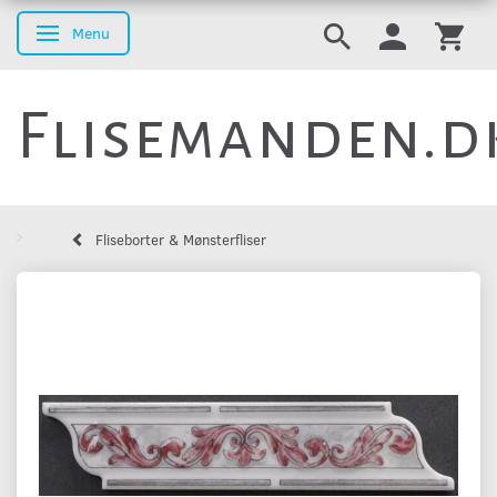
Menu
Skifte navigation
Flisemanden.d
Fliseborter & Mønsterfliser