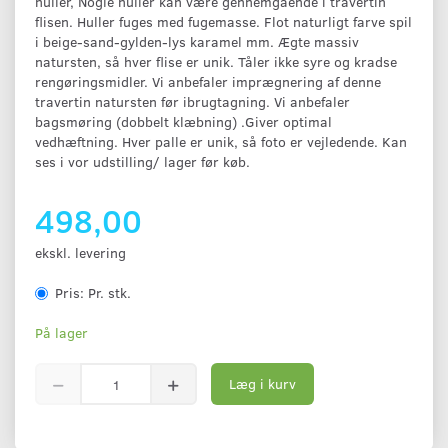
huller, Nogle huller kan være gennemgående i travertin
flisen. Huller fuges med fugemasse. Flot naturligt farve spil
i beige-sand-gylden-lys karamel mm. Ægte massiv
natursten, så hver flise er unik. Tåler ikke syre og kradse
rengøringsmidler. Vi anbefaler imprægnering af denne
travertin natursten før ibrugtagning. Vi anbefaler
bagsmøring (dobbelt klæbning) .Giver optimal
vedhæftning. Hver palle er unik, så foto er vejledende. Kan
ses i vor udstilling/ lager før køb.
498,00
ekskl. levering
Pris:
Pr. stk.
På lager
Læg i kurv