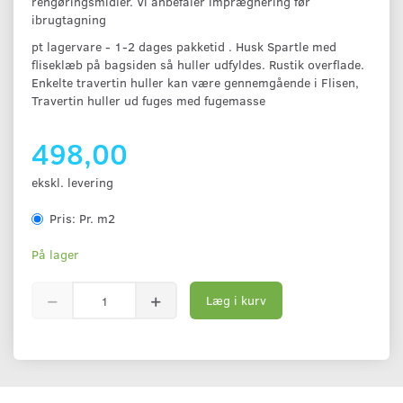
rengøringsmidler. Vi anbefaler imprægnering før
ibrugtagning
pt lagervare - 1-2 dages pakketid . Husk Spartle med
fliseklæb på bagsiden så huller udfyldes. Rustik overflade.
Enkelte travertin huller kan være gennemgående i Flisen,
Travertin huller ud fuges med fugemasse
498,00
ekskl. levering
Pris:
Pr. m2
På lager
Læg i kurv