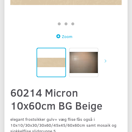
Zoom
60214 Micron
10x60cm BG Beige
elegant frostsikker gulv+ væg flise fås også i
10x10/30x30/30x60/45x45/60x60cm samt mosaik og
siokkelflise slidgruppe 5