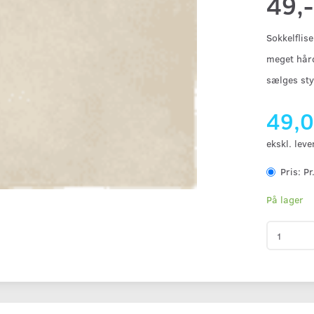
49,-
Sokkelflis
meget hår
sælges sty
49,
ekskl. leve
Pris:
Pr.
På lager