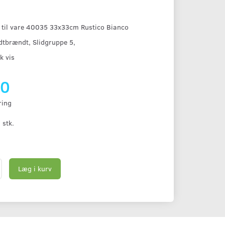
e til vare 40035 33x33cm Rustico Bianco
dtbrændt, Slidgruppe 5,
k vis
00
ring
 stk.
Læg i kurv