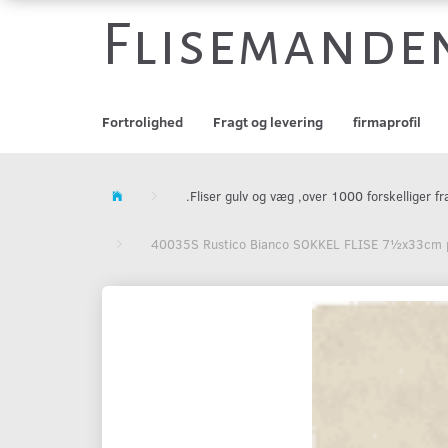
Flisemande
Fortrolighed
Fragt og levering
firmaprofil
.Fliser gulv og væg ,over 1000 forskelliger
40035S Rustico Bianco SOKKEL FLISE 7½x33cm pr