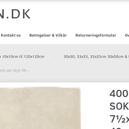
n.dk
Kontakt os
Betingelser & Vilkår
Returneringsformular
Ov
 fra 10x10cm til 120x120cm
30x30, 33x33, 35x35cm 30x50cm & f
is per styk 49,-
400
SOK
7½x