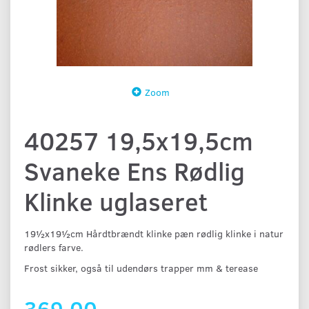
Zoom
40257 19,5x19,5cm
Svaneke Ens Rødlig
Klinke uglaseret
19½x19½cm Hårdtbrændt klinke pæn rødlig klinke i natur
rødlers farve.
Frost sikker, også til udendørs trapper mm & terease
369,00