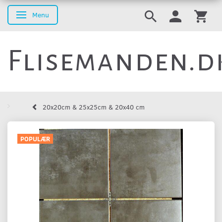
Menu
Skifte navigation
Flisemanden.d
20x20cm & 25x25cm & 20x40 cm
POPULÆR