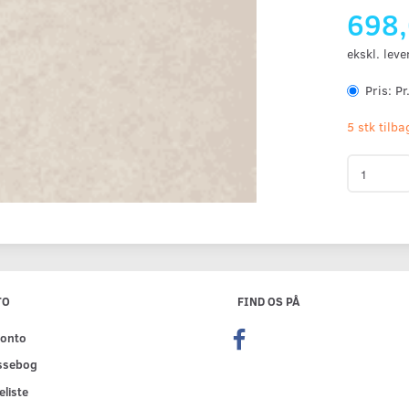
698
ekskl. leve
Pris:
Pr
5 stk tilb
TO
FIND OS PÅ
konto
ssebog
liste