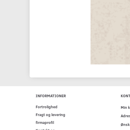
INFORMATIONER
KON
Fortrolighed
Min 
Fragt og levering
Adre
firmaprofil
Ønske