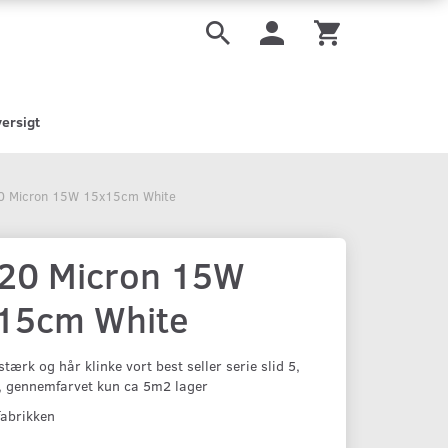
ersigt
0 Micron 15W 15x15cm White
20 Micron 15W
15cm White
tærk og hår klinke vort best seller serie slid 5,
r, gennemfarvet kun ca 5m2 lager
fabrikken