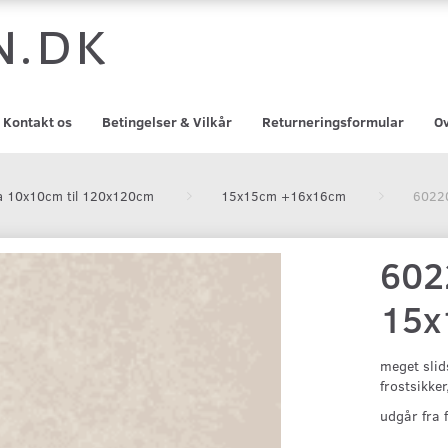
n.dk
Kontakt os
Betingelser & Vilkår
Returneringsformular
Ov
 fra 10x10cm til 120x120cm
15x15cm +16x16cm
6022
602
15x
meget slids
frostsikke
udgår fra 