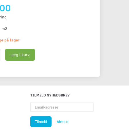
,00
ring
. m2
age på lager
Læg i kurv
TILMELD NYHEDSBREV
Email-
adresse
Tilmeld
Afmeld